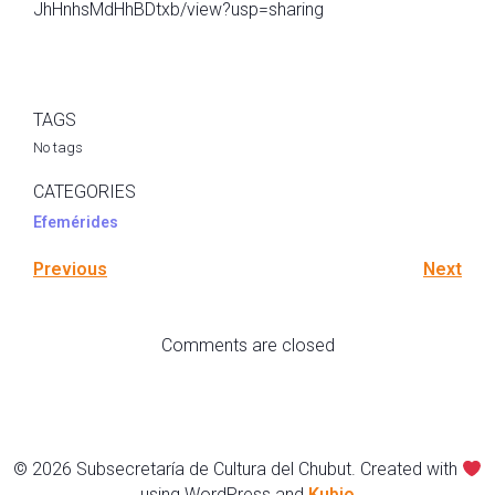
JhHnhsMdHhBDtxb/view?usp=sharing
TAGS
No tags
CATEGORIES
Efemérides
Previous
Next
Comments are closed
© 2026 Subsecretaría de Cultura del Chubut. Created with
using WordPress and
Kubio