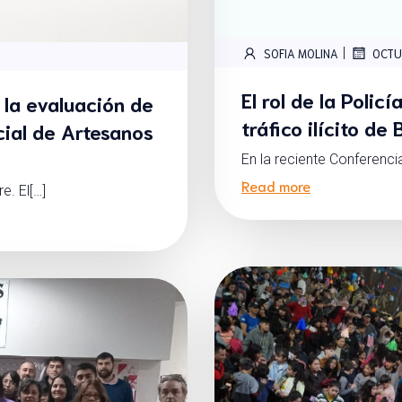
|
SOFIA MOLINA
OCTU
El rol de la Polic
á la evaluación de
tráfico ilícito de
cial de Artesanos
En la reciente Conferenci
Read more
e. El[…]