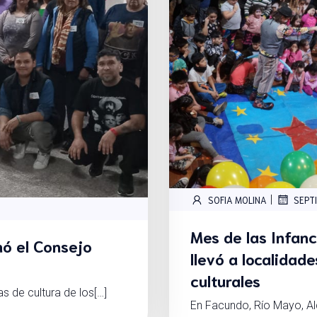
|
SOFIA MOLINA
SEPT
Mes de las Infanc
mó el Consejo
llevó a localidade
culturales
s de cultura de los[…]
En Facundo, Río Mayo, Al