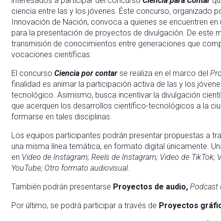
interesados a participar del concurso
Ciencia para Contar
qu
ciencia entre las y los jóvenes. Éste concurso, organizado po
Innovación de Nación, convoca a quienes se encuentren en u
para la presentación de proyectos de divulgación. De este mod
transmisión de conocimientos entre generaciones que comp
vocaciones científicas.
El concurso
Ciencia por contar
se realiza en el marco del
Pro
finalidad es animar la participación activa de las y los jóvene
tecnológico. Asimismo, busca incentivar la divulgación cien
que acerquen los desarrollos científico-tecnológicos a la ci
formarse en tales disciplinas.
Los equipos participantes podrán presentar propuestas a tra
una misma línea temática, en formato digital únicamente. U
en
Video de Instagram; Reels de Instagram; Video de TikTok;
V
YouTube; Otro formato audiovisual
.
También podrán presentarse
Proyectos de audio,
Podcast 
Por último, se podrá participar a través de
Proyectos gráfi