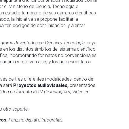
e apunta a difundir contenidos vinculados con la
r el Ministerio de Ciencia, Tecnología e
n estadio temprano de sus carreras científicas
o, la iniciativa se propone facilitar la
arten códigos de comunicación, y alentar
grama Juventudes en Ciencia y Tecnología
, cuya
s en los distintos ámbitos del sistema científico-
tífica, incorporando formatos no convencionales
udadanía y motiven a las y los adolescentes a
vés de tres diferentes modalidades, dentro de
na será
Proyectos audiovisuales,
presentados
ideo en formato IGTV de Instagram
;
Video en
u otro soporte
.
cos,
Fanzine digital e Infografías.